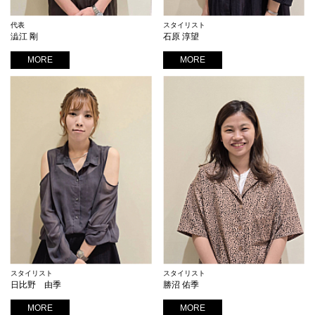
代表
スタイリスト
澁江 剛
石原 淳望
MORE
MORE
スタイリスト
スタイリスト
日比野 由季
勝沼 佑季
MORE
MORE