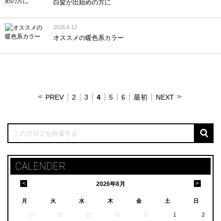
白髪が出始めの方に
2026.6.12
オススメの暖色系カラー
PREV
2
3
4
5
6
最初
NEXT
CALENDER
<
>
2026
年
8月
月
火
水
木
金
土
日
27
28
29
30
31
1
2