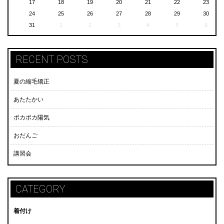
17
18
19
20
21
22
23
24
25
26
27
28
29
30
31
1
2
3
4
5
6
RECENT POSTS
夏の縮毛矯正
あたたかい
ポカポカ陽気
おだんご
講習会
CATEGORY
着付け